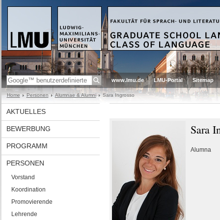
www.lmu.de
LMU-Portal
Sitemap
Home
Personen
Alumnae & Alumni
Sara Ingrosso
AKTUELLES
Sara I
BEWERBUNG
PROGRAMM
Alumna
PERSONEN
Vorstand
Koordination
Promovierende
Lehrende