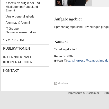
Assoziierte Mitglieder und
Mitglieder im Ruhestand /
Emeriti
Verstorbene Mitglieder
Aufgabengebiet
Alumnae & Alumni
Sprachbiographische Erzählungen junger 
IT-Gruppe
Geisteswissenschaften
SYMPOSIUM
Kontakt
PUBLIKATIONEN
Schellingstraße 3
VG 302
Raum:
INTERNATIONALE
sara.ingrosso@campus.lmu.de
E-Mail:
KOOPERATIONEN
KONTAKT
drucken
Impressum & Disclaimer
Dat